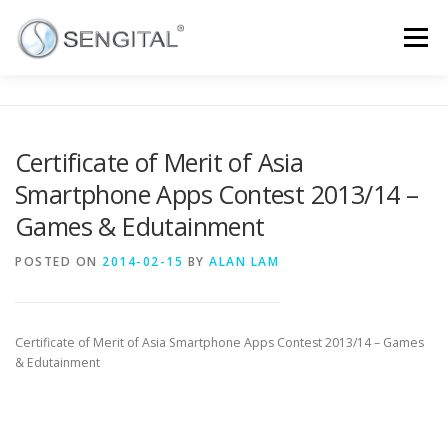
Menu
主页
关于我们
联系我们
职位空缺
Certificate of Merit of Asia
Smartphone Apps Contest 2013/14 –
最新消息
內聯網
通讯
简体中文
Games & Edutainment
POSTED ON
2014-02-15
BY
ALAN LAM
Certificate of Merit of Asia Smartphone Apps Contest 2013/14 – Games
& Edutainment